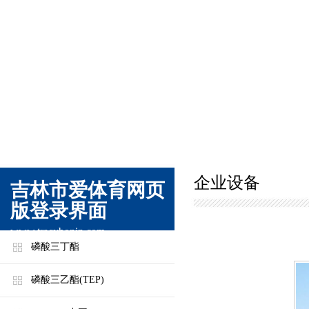
企业设备
吉林市爱体育网页
版登录界面
www.tracybonin.com
磷酸三丁酯
磷酸三乙酯(TEP)