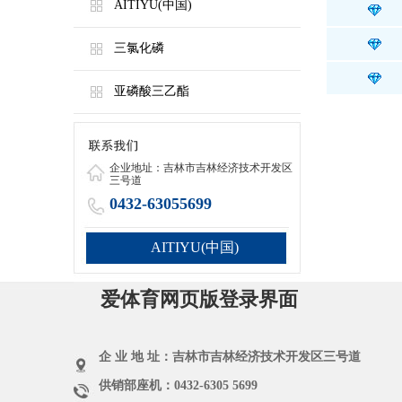
AITIYU(中国)
三氯化磷
亚磷酸三乙酯
企业地址：吉林市吉林经济技术开发区
三号道
0432-63055699
AITIYU(中国)
爱体育网页版登录界面
企 业 地 址：吉林市吉林经济技术开发区三号道
供销部座机：0432-6305 5699