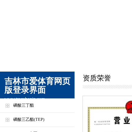
资质荣誉
吉林市爱体育网页
版登录界面
www.tracybonin.com
磷酸三丁酯
磷酸三乙酯(TEP)