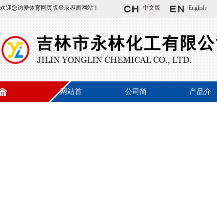
欢迎您访
爱体育网页版登录界面
网站！
中文版
English
网站首
公司简
产品介
页
介
绍