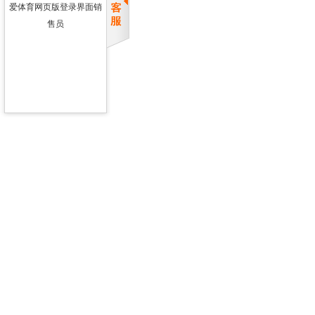
爱体育网页版登录界面销
售员