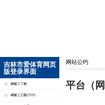
网站公约
吉林市爱体育网页
版登录界面
www.tracybonin.com
平台（网
磷酸三丁酯
磷酸三乙酯(TEP)