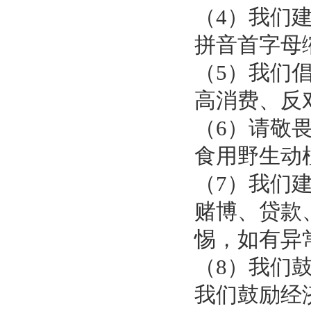
（4）我们
拼音首字母
（5）我们
高消费、反
（6）请敬
食用野生动
（7）我们
赌博、贷款
惕，如有异
（8）我们
我们鼓励经